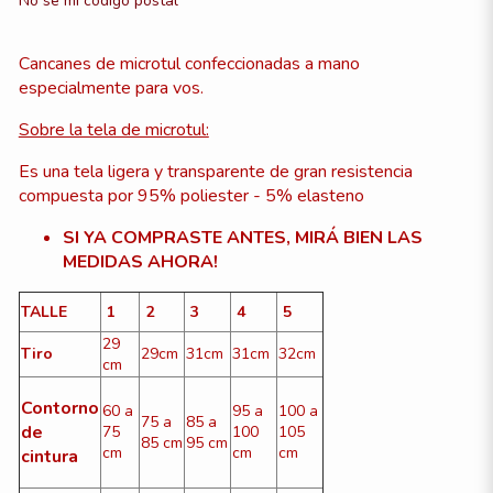
No sé mi código postal
Cancanes de microtul confeccionadas a mano
especialmente para vos.
Sobre la tela de microtul:
Es una tela ligera y transparente de gran resistencia
compuesta por 95% poliester - 5% elasteno
SI YA COMPRASTE ANTES, MIRÁ BIEN LAS
MEDIDAS AHORA!
TALLE
1
2
3
4
5
29
Tiro
29cm
31cm
31cm
32cm
cm
Contorno
60 a
95 a
100 a
75 a
85 a
de
75
100
105
85 cm
95 cm
cm
cm
cm
cintura