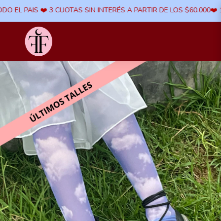
EL PAIS ​❤️ 3 CUOTAS SIN INTERÉS A PARTIR DE LOS $60.000​❤️ 10