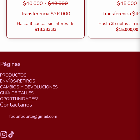
$40.000
-
$48.000
$45.000
Transferencia
$36.000
Transferencia
$4
Hasta
3
cuotas sin interés
de
Hasta
3
cuotas sin i
$13.333,33
$15.000,00
Páginas
PRODUCTOS
ENVÍOS/RETIROS
CAMBIOS Y DEVOLUCIONES
GUÍA DE TALLES
OPORTUNIDADES!
Contactanos
foquifoquito@gmail.com