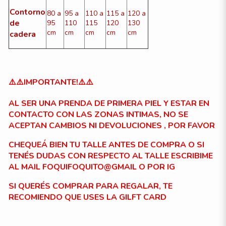
Contorno
80 a
95 a
110 a
115 a
120 a
de
95
110
115
120
130
cm
cm
cm
cm
cm
cadera
⚠️⚠️IMPORTANTE!⚠️⚠️
AL SER UNA PRENDA DE PRIMERA PIEL Y ESTAR EN
CONTACTO CON LAS ZONAS INTIMAS, NO SE
ACEPTAN CAMBIOS NI DEVOLUCIONES , POR FAVOR
CHEQUEÁ BIEN TU TALLE ANTES DE COMPRA O SI
TENÉS DUDAS CON RESPECTO AL TALLE ESCRIBIME
AL MAIL FOQUIFOQUITO@GMAIL O POR IG
SI QUERÉS COMPRAR PARA REGALAR, TE
RECOMIENDO QUE USES LA GILFT CARD