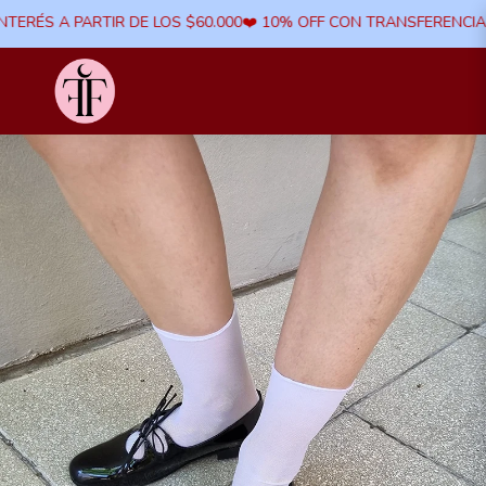
TERÉS A PARTIR DE LOS $60.000​❤️ 10% OFF CON TRANSFERENCIA ​❤️