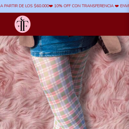
ARTIR DE LOS $60.000​❤️ 10% OFF CON TRANSFERENCIA ​❤️
ENVIOS A